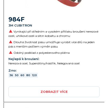
984F
3M CUBITRON
Vynikající při středním a vysokém přítlaku broušení nerezové
oceli, uhlíkové oceli a slitin kobaltu a chromu
Dlouhá životnost pásu umožňuje vyrobit více dílů na jeden
pás s menším počtem výměn pásu
Odolný podklad z polyesterového plátna
Nejlepší k broušení:
Nerezová ocel, Superslitiny/nástřik, Nelegovaná ocel
Zrno:
36
50
60
80
120
ZOBRAZIT VÍCE