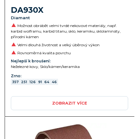
DA930X
Diamant
Možnost obrábět velmi tvrdé nekovové materiály, např.
karbid wolframu, karbid titanu, sklo, keramiku, sklolamináty,
přírodní kámen
Velmi dlouhá životnost a velký úběrový výkon
Rovnoměrná kvalita povrchu
Nejlepší k broušení:
Neželezné kovy, Sklo/kámen/keramika
Zrno:
357
251
126
91
64
46
ZOBRAZIT VÍCE