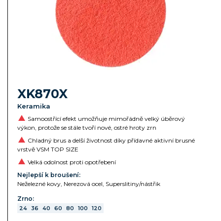
XK870X
Keramika
Samoostřící efekt umožňuje mimořádně velký úběrový
výkon, protože se stále tvoří nové, ostré hroty zrn
Chladný brus a delší životnost díky přídavné aktivní brusné
vrstvě VSM TOP SIZE
Velká odolnost proti opotřebení
Nejlepší k broušení:
Neželezné kovy, Nerezová ocel, Superslitiny/nástřik
Zrno:
24
36
40
60
80
100
120