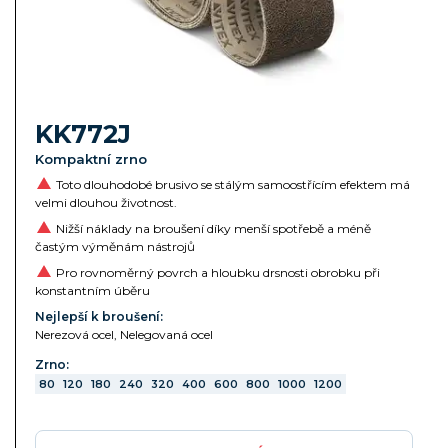
KK772J
Kompaktní zrno
Toto dlouhodobé brusivo se stálým samoostřícím efektem má
velmi dlouhou životnost.
Nižší náklady na broušení díky menší spotřebě a méně
častým výměnám nástrojů
Pro rovnoměrný povrch a hloubku drsnosti obrobku při
konstantním úběru
Nejlepší k broušení:
Nerezová ocel, Nelegovaná ocel
Zrno:
80
120
180
240
320
400
600
800
1000
1200