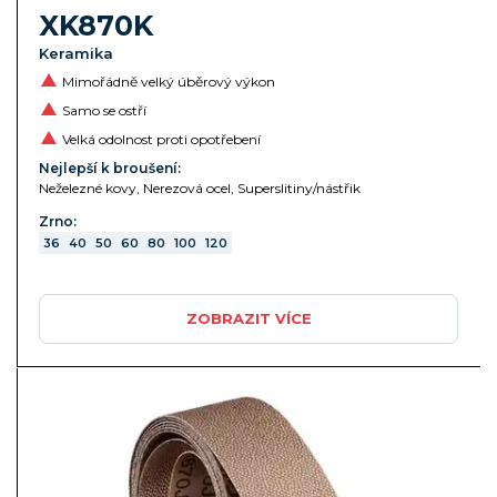
XK870K
Keramika
Mimořádně velký úběrový výkon
Samo se ostří
Velká odolnost proti opotřebení
Nejlepší k broušení:
Neželezné kovy, Nerezová ocel, Superslitiny/nástřik
Zrno:
36
40
50
60
80
100
120
ZOBRAZIT VÍCE