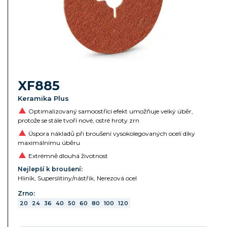
XF885
Keramika Plus
Optimalizovaný samoostřící efekt umožňuje velký úběr,
protože se stále tvoří nové, ostré hroty zrn
Úspora nákladů při broušení vysokolegovaných ocelí díky
maximálnímu úběru
Extrémně dlouhá životnost
Nejlepší k broušení:
Hliník, Superslitiny/nástřik, Nerezová ocel
Zrno:
20
24
36
40
50
60
80
100
120