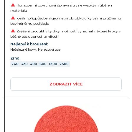
Homogenní povrchová úprava s trvale vysokým úběrem
materiálu
Ideální přizpůsobení geometrii obrobku díky velmi pružnému
bavlněnému podkladu
Zvýšení produktivity díky možnosti vynechat některé kroky v
běžné posloupnosti zrnitostí
Nejlepší k broušení:
Neželezné kovy, Nerezová ocel
Zrno:
240
320
400
600
1200
2500
ZOBRAZIT VÍCE