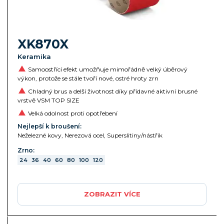
XK870X
Keramika
Samoostřící efekt umožňuje mimořádně velký úběrový
výkon, protože se stále tvoří nové, ostré hroty zrn
Chladný brus a delší životnost díky přídavné aktivní brusné
vrstvě VSM TOP SIZE
Velká odolnost proti opotřebení
Nejlepší k broušení:
Neželezné kovy, Nerezová ocel, Superslitiny/nástřik
Zrno:
24
36
40
60
80
100
120
ZOBRAZIT VÍCE