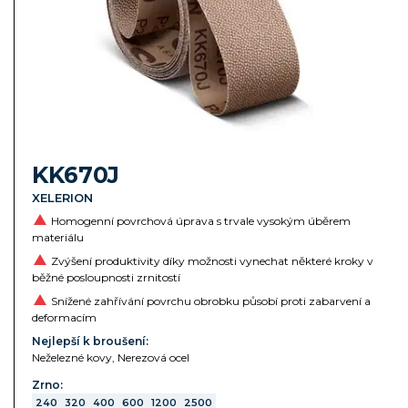
KK670J
XELERION
Homogenní povrchová úprava s trvale vysokým úběrem
materiálu
Zvýšení produktivity díky možnosti vynechat některé kroky v
běžné posloupnosti zrnitostí
Snížené zahřívání povrchu obrobku působí proti zabarvení a
deformacím
Nejlepší k broušení:
Neželezné kovy, Nerezová ocel
Zrno:
240
320
400
600
1200
2500