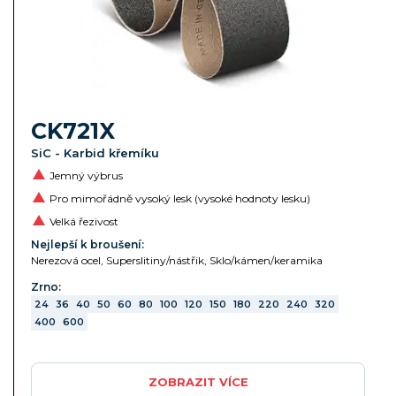
CK721X
SiC - Karbid křemíku
Jemný výbrus
Pro mimořádně vysoký lesk (vysoké hodnoty lesku)
Velká řezivost
Nejlepší k broušení:
Nerezová ocel, Superslitiny/nástřik, Sklo/kámen/keramika
Zrno:
24
36
40
50
60
80
100
120
150
180
220
240
320
400
600
ZOBRAZIT VÍCE