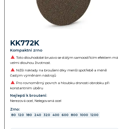
KK772K
Kompaktní zrno
Toto dlouhodobé brusivo se stálým samoostřícím efektem má
velmi dlouhou životnost.
Nižší náklady na broušení díky menší spotřebě a méně
častým výměnám nástrojů
Pro rovnoměrný povrch a hloubku drsnosti obrobku při
konstantním úběru
Nejlepší k broušení:
Nerezová ocel, Nelegovaná ocel
Zrno:
80
120
180
240
320
400
600
800
1000
1200