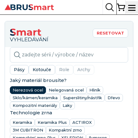
Op
RESETOVAT
VYHLEDÁVÁNÍ
Pásy
Kotouče
Role
Archy
Jaký materiál brousíte?
Nerezová ocel
Nelegovaná ocel
Hliník
Sklo/kámen/keramika
Superslitiny/nástřik
Dřevo
Kompozitní materiály
Laky
Technologie zrna
Keramika
Keramika Plus
ACTIROX
3M CUBITRON
Kompaktní zrno
Kompaktní zrno Plus
XELERION
Ilumeron