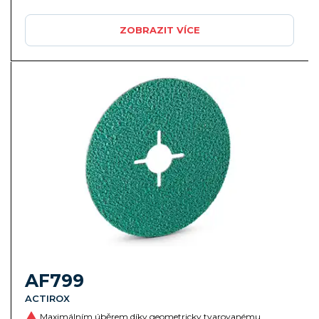
ZOBRAZIT VÍCE
AF799
ACTIROX
Maximálním úběrem díky geometricky tvarovanému