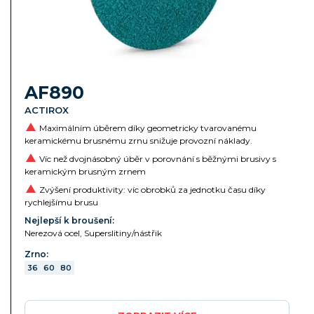
AF890
ACTIROX
Maximálním úběrem díky geometricky tvarovanému
keramickému brusnému zrnu snižuje provozní náklady.
Víc než dvojnásobný úběr v porovnání s běžnými brusivy s
keramickým brusným zrnem
Zvýšení produktivity: víc obrobků za jednotku času díky
rychlejšímu brusu
Nejlepší k broušení:
Nerezová ocel, Superslitiny/nástřik
Zrno:
36
60
80