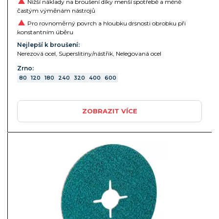
Nižší náklady na broušení díky menší spotřebě a méně
častým výměnám nástrojů
Pro rovnoměrný povrch a hloubku drsnosti obrobku při
konstantním úběru
Nejlepší k broušení:
Nerezová ocel, Superslitiny/nástřik, Nelegovaná ocel
Zrno:
80
120
180
240
320
400
600
ZOBRAZIT VÍCE