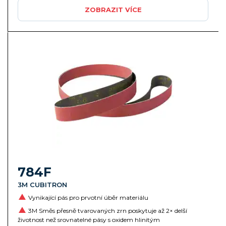
ZOBRAZIT VÍCE
784F
3M CUBITRON
Vynikající pás pro prvotní úběr materiálu
3M Směs přesně tvarovaných zrn poskytuje až 2× delší
životnost než srovnatelné pásy s oxidem hlinitým