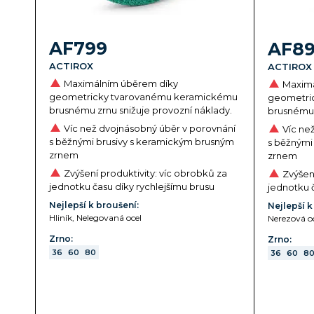
AF799
AF8
ACTIROX
ACTIROX
Maximálním úběrem díky
Maximá
geometricky tvarovanému keramickému
geometri
brusnému zrnu snižuje provozní náklady.
brusnému 
Víc než dvojnásobný úběr v porovnání
Víc ne
s běžnými brusivy s keramickým brusným
s běžnými
zrnem
zrnem
Zvýšení produktivity: víc obrobků za
Zvýšení
jednotku času díky rychlejšímu brusu
jednotku č
Nejlepší k broušení:
Nejlepší k
Hliník, Nelegovaná ocel
Nerezová oc
Zrno:
Zrno:
36
60
80
36
60
8