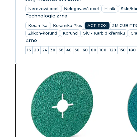
Nerezová ocel
Nelegovaná ocel
Hliník
Sklo/k
Technologie zrna
Keramika
Keramika Plus
ACTIROX
3M CUBITR
Zirkon-korund
Korund
SiC - Karbid křemíku
Gra
Zrno
16
20
24
30
36
40
50
60
80
100
120
150
180