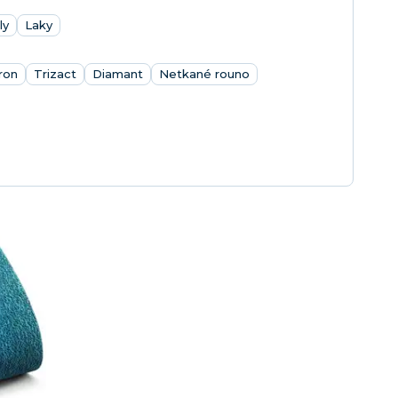
ly
Laky
ron
Trizact
Diamant
Netkané rouno