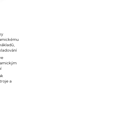
ky
ramickému
 nákladů,
skladování
ve
eramickým
í
ak
roje a