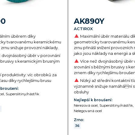
90
AK890Y
ACTIROX
lním úběrem díky
Maximální úběr materiálu dí
cky tvarovanému keramickému
geometricky tvarovanému ke
zrnu snižuje provozní náklady.
zrnu přináší snížení provozních
jako jsou náklady na energii a 
ž dvojnásobný úběr v porovnání
 brusivy s keramickým brusným
Více než dvojnásobný úběr 
srovnání s běžnými brusivy s k
zrnem díky rychlejšímu broušen
 produktivity: víc obrobků za
asu díky rychlejšímu brusu
Nízký až střední kontaktní tl
významně snižuje namáhání st
 broušení:
obsluhy
el, Superslitiny/nástřik
Nejlepší k broušení:
Nerezová ocel, Superslitiny/nástřik,
0
Nelegovaná ocel
Zrno:
36