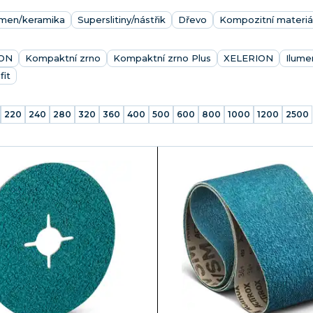
ámen/keramika
Superslitiny/nástřik
Dřevo
Kompozitní materiá
ON
Kompaktní zrno
Kompaktní zrno Plus
XELERION
Ilume
fit
220
240
280
320
360
400
500
600
800
1000
1200
2500