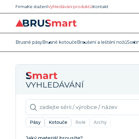
Firma
Ke stažení
Vyhledávání produktů
Kontakt
Brusné pásy
Brusné kotouče
Broušení a leštění nožů
Sorti
VYHLEDÁVÁNÍ
Pásy
Kotouče
Role
Archy
Jaký materiál brousíte?