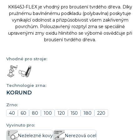
KK645J-FLEX je vhodný pro broušení tvrdého dřeva. Díky
pružnému bavlněnému podkladu (polybavlna) poskytuje
vynikající odolnost a přizpůsobivost všem zakřiveným
povrchům. Polouzavřený rozptyl zrna se speciálně
upravenými zrny oxidu hlinitého se výborně osvědčuje při
broušení tvrdého dřeva.
Vhodné pro stroje:
Technologie zrna:
KORUND
Zrno:
40
60
80
100
120
150
180
220
Vyvinuto pro:
Neželezné kovy
Nerezová ocel