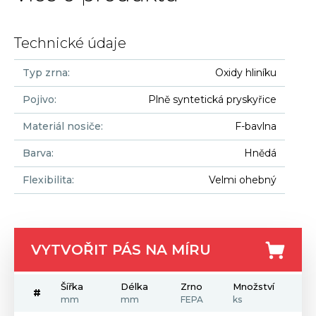
Technické údaje
Typ zrna
:
Oxidy hliníku
Pojivo
:
Plně syntetická pryskyřice
Materiál nosiče
:
F-bavlna
Barva
:
Hnědá
Flexibilita
:
Velmi ohebný
VYTVOŘIT PÁS NA MÍRU
Šířka
Délka
Zrno
Množství
#
mm
mm
FEPA
ks