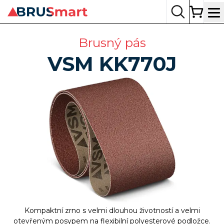
Op
Brusný pás
VSM
KK770J
Kompaktní zrno s velmi dlouhou životností a velmi
otevřeným posypem na flexibilní polyesterové podložce.