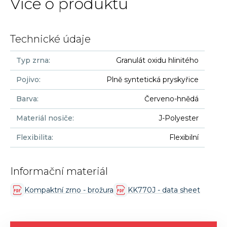
Více o produktu
Technické údaje
Typ zrna
:
Granulát oxidu hlinitého
Pojivo
:
Plně syntetická pryskyřice
Barva
:
Červeno-hnědá
Materiál nosiče
:
J-Polyester
Flexibilita
:
Flexibilní
Informační materiál
Kompaktní zrno - brožura
KK770J - data sheet