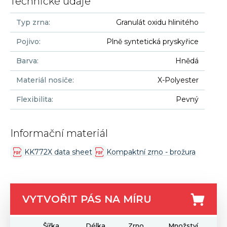
Technické údaje
Typ zrna
:
Granulát oxidu hlinitého
Pojivo
:
Plně syntetická pryskyřice
Barva
:
Hnědá
Materiál nosiče
:
X-Polyester
Flexibilita
:
Pevný
Informační materiál
KK772X data sheet
Kompaktní zrno - brožura
VYTVOŘIT PÁS NA MÍRU
Šířka
Délka
Zrno
Množství