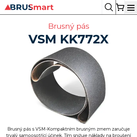
Op
Brusný pás
VSM
KK772X
Brusný pás s VSM-Kompaktním brusným zrnem zaručuje
trvalý samoosotřící účinek. Tím snižuje náklady na broušení