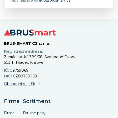
nebo napište na
info@brusmart.cz
BRUS-SMART CZ s. r. o.
Registrační adresa:
Zahrádkářská 389/38, Svobodné Dvory
503 11 Hradec Králové
IČ:
09759069
DIČ:
CZ09759069
Obchodní rejstřík
Firma
Sortiment
Firma
Brusné pásy