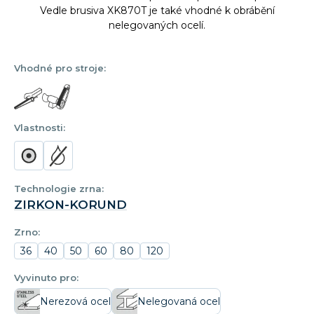
Vedle brusiva XK870T je také vhodné k obrábění
nelegovaných ocelí.
Vhodné pro stroje:
Vlastnosti:
Technologie zrna:
ZIRKON-KORUND
Zrno:
36
40
50
60
80
120
Vyvinuto pro:
Nerezová ocel
Nelegovaná ocel