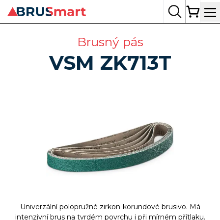
Op
Brusný pás
VSM
ZK713T
Univerzální polopružné zirkon-korundové brusivo. Má
intenzivní brus na tvrdém povrchu i při mírném přítlaku.