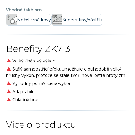
Vhodné také pro:
Neželezné kovy
Superslitiny/nástřik
Benefity
ZK713T
Velký úběrový výkon
Stálý samoostřící efekt umožňuje dlouhodobě velký
brusný výkon, protože se stále tvoří nové, ostré hroty zrn
Výhodný poměr cena-výkon
Adaptabilní
Chladný brus
Více o produktu